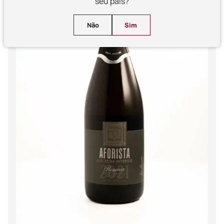
seu país?
Não
Sim