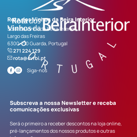
Rota dos Vinhos da Beira Interior
Solar do Vinho da Beira Interior
Largo das Freiras
6300-710 Guarda, Portugal
271 224 129
rota@cvrbi.pt
Siga-nos
Subscreva a nossa Newsletter e receba
comunicações exclusivas
Será o primeiro a receber descontos na loja online,
pré-lançamentos dos nossos produtos e outras