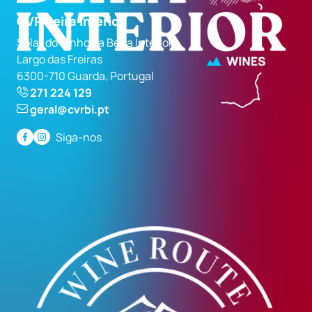
CVR Beira Interior
Solar do Vinho da Beira Interior
Largo das Freiras
6300-710 Guarda, Portugal
271 224 129
geral@cvrbi.pt
Siga-nos