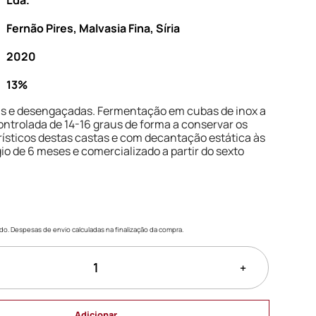
Lda.
Fernão Pires, Malvasia Fina, Síria
2020
13%
as e desengaçadas. Fermentação em cubas de inox a
ntrolada de 14-16 graus de forma a conservar os
ísticos destas castas e com decantação estática às
io de 6 meses e comercializado a partir do sexto
uído. Despesas de envio calculadas na finalização da compra.
+
Adicionar