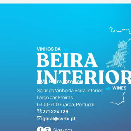
CVR Beira Interior
Solar do Vinho da Beira Interior
Largo das Freiras
6300-710 Guarda, Portugal
271 224 129
geral@cvrbi.pt
Siga-nos