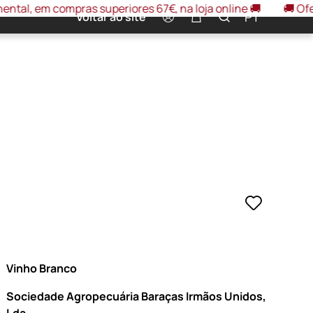
 compras superiores 67€, na loja online 🚚
🚚 Oferta porte
0
PT
Voltar ao site
Vinho Branco
Sociedade Agropecuária Baraças Irmãos Unidos,