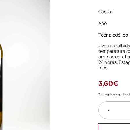
Castas
Ano
Teor alcoólico
Uvas escolhid
temperatura co
aromas carater
24 horas. Estág
mês.
3,60€
Taxa legal em vigor incl
-