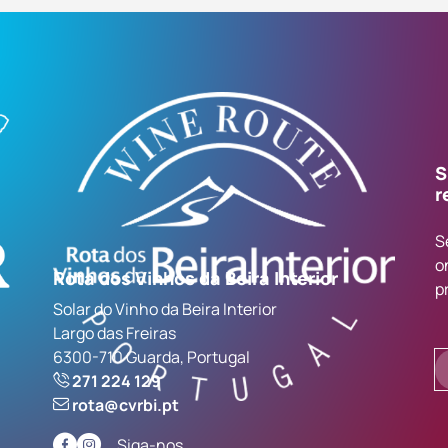
S
r
S
o
Rota dos Vinhos da Beira Interior
p
Solar do Vinho da Beira Interior
Largo das Freiras
6300-710 Guarda, Portugal
271 224 129
rota@cvrbi.pt
Siga-nos