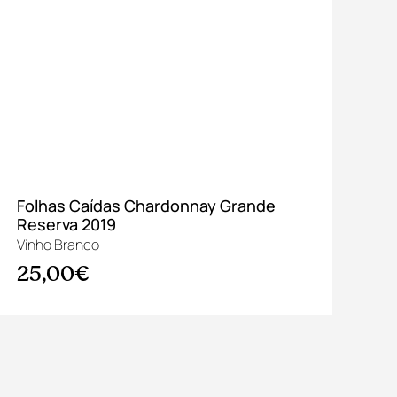
Folhas Caídas Chardonnay Grande
So
Reserva 2019
Br
Vinho Branco
Vin
25,00€
16