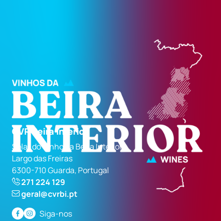
CVR Beira Interior
Solar do Vinho da Beira Interior
Largo das Freiras
6300-710 Guarda, Portugal
271 224 129
geral@cvrbi.pt
Siga-nos