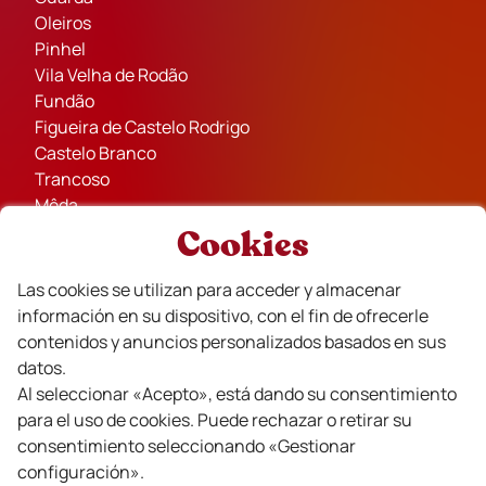
Oleiros
Pinhel
Vila Velha de Rodão
Fundão
Figueira de Castelo Rodrigo
Castelo Branco
Trancoso
Mêda
Sabugal
Cookies
Aldeias Históricas de Portugal
Celorico da Beira
Las cookies se utilizan para acceder y almacenar
Idanha-a-Nova
información en su dispositivo, con el fin de ofrecerle
contenidos y anuncios personalizados basados en sus
datos.
Al seleccionar «Acepto», está dando su consentimiento
para el uso de cookies. Puede rechazar o retirar su
Socios
consentimiento seleccionando «Gestionar
configuración».