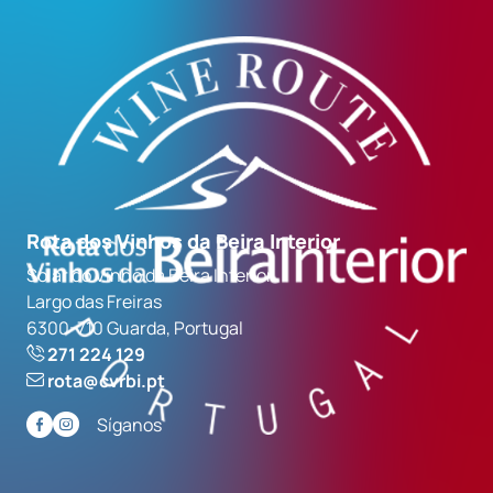
Rota dos Vinhos da Beira Interior
Solar do Vinho da Beira Interior
Largo das Freiras
6300-710 Guarda, Portugal
271 224 129
rota@cvrbi.pt
Síganos