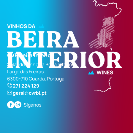
CVR Beira Interior
Solar do Vinho da Beira Interior
Largo das Freiras
6300-710 Guarda, Portugal
271 224 129
geral@cvrbi.pt
Síganos