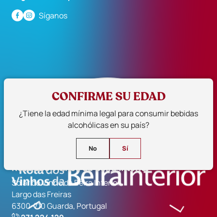
Síganos
CONFIRME SU EDAD
¿Tiene la edad mínima legal para consumir bebidas
alcohólicas en su país?
No
Sí
Rota dos Vinhos da Beira Interior
Solar do Vinho da Beira Interior
Largo das Freiras
6300-710 Guarda, Portugal