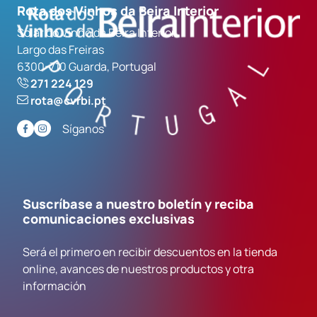
Rota dos Vinhos da Beira Interior
Solar do Vinho da Beira Interior
Largo das Freiras
6300-710 Guarda, Portugal
271 224 129
rota@cvrbi.pt
Síganos
Suscríbase a nuestro boletín y reciba
comunicaciones exclusivas
Será el primero en recibir descuentos en la tienda
online, avances de nuestros productos y otra
información