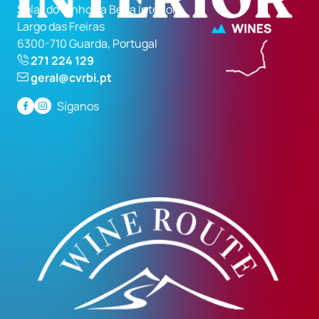
Solar do Vinho da Beira Interior
Largo das Freiras
6300-710 Guarda, Portugal
271 224 129
geral@cvrbi.pt
Síganos