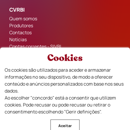
CVRBI
Quem somos
Produtores
Contactos
Notícias
Contas correntes - SIVBI
Cookies
Políticas Legais
Os cookies são utilizados para aceder e armazenar
Política de Privacidade e Cookies
informações no seu dispositivo, de modo a oferecer
Termos e Condições de Venda
conteúdo e anúncios personalizados com base nos seus
Livro de Reclamações
dados.
Ao escolher "concordo" está a consentir que utilizem
cookies. Pode recusar ou pode recusar ou retirar o
Rota dos Vinhos
consentimento escolhendo "Gerir definições".
Guarda
Oleiros
Aceitar