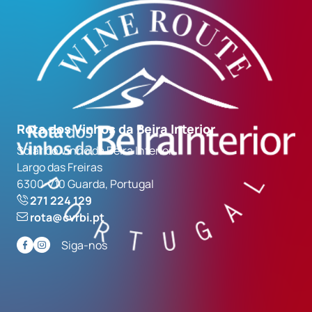
Rota dos Vinhos da Beira Interior
Solar do Vinho da Beira Interior
Largo das Freiras
6300-710 Guarda, Portugal
271 224 129
rota@cvrbi.pt
Siga-nos