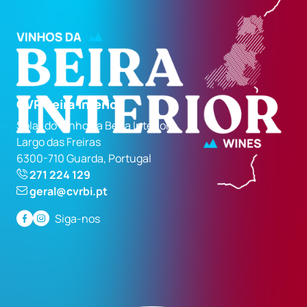
CVR Beira Interior
Solar do Vinho da Beira Interior
Largo das Freiras
6300-710 Guarda, Portugal
271 224 129
geral@cvrbi.pt
Siga-nos