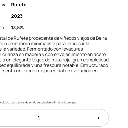
uva
Rufete
2023
co
13,5%
tal de Rufete procedente de viñedos viejos de Beira
rado de manera minimalista para expresar la
e la variedad. Fermentado con levaduras
n crianza en madera y con envejecimiento en acero
ela un elegante toque de fruta roja, gran complejidad
dez equilibrada y una frescura notable. Estructurado
resenta un excelente potencial de evolución en
ncluido. Los gastos de envío se calculan al finalizar la compra.
+