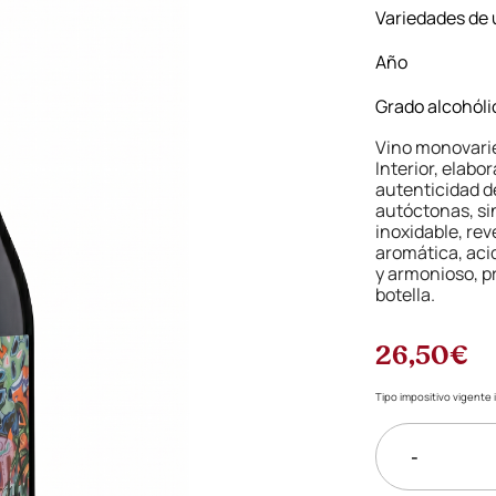
Variedades de 
Año
Grado alcohóli
Vino monovarie
Interior, elabo
autenticidad d
autóctonas, si
inoxidable, rev
aromática, aci
y armonioso, p
botella.
26,50€
Tipo impositivo vigente i
-