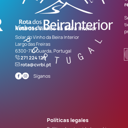
r
S
t
Rota dos Vinhos da Beira Interior
p
Solar do Vinho da Beira Interior
Largo das Freiras
6300-710 Guarda, Portugal
271 224 129
rota@cvrbi.pt
Síganos
Políticas legales