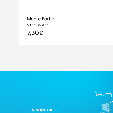
l
Monte Barbo
Vino rosado
7,30€