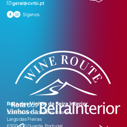
geral@cvrbi.pt
Síganos
Rota dos Vinhos da Beira Interior
Solar do Vinho da Beira Interior
Largo das Freiras
6300-710 Guarda, Portugal