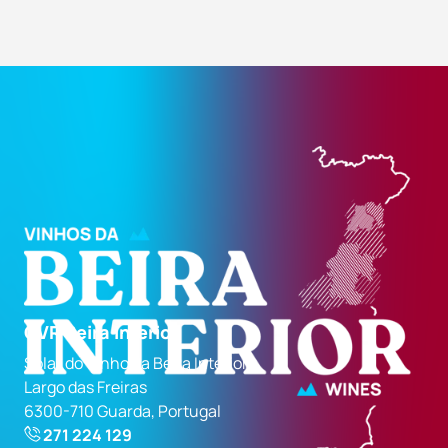
CVR Beira Interior
Solar do Vinho da Beira Interior
Largo das Freiras
6300-710 Guarda, Portugal
271 224 129