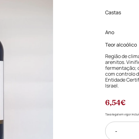
Castas
Ano
Teor alcoólico
Região de clim
arenitos. Vini
fermentação; c
com controlo d
Entidade Certi
Israel.
6,54€
Taxa legal em vigor incl
-