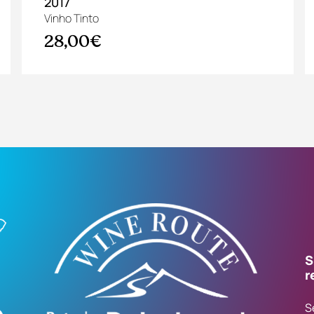
2017
Vinho Tinto
28,00€
S
r
S