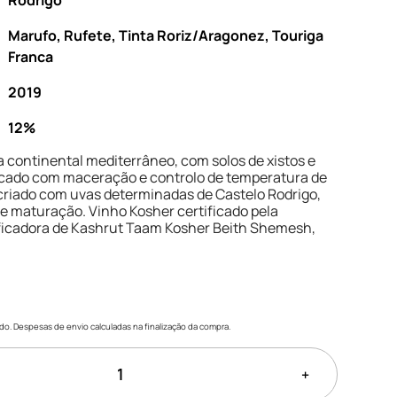
Rodrigo
Marufo, Rufete, Tinta Roriz/Aragonez, Touriga
Franca
2019
12%
a continental mediterrâneo, com solos de xistos e
ficado com maceração e controlo de temperatura de
riado com uvas determinadas de Castelo Rodrigo,
e maturação. Vinho Kosher certificado pela
ficadora de Kashrut Taam Kosher Beith Shemesh,
uído. Despesas de envio calculadas na finalização da compra.
+