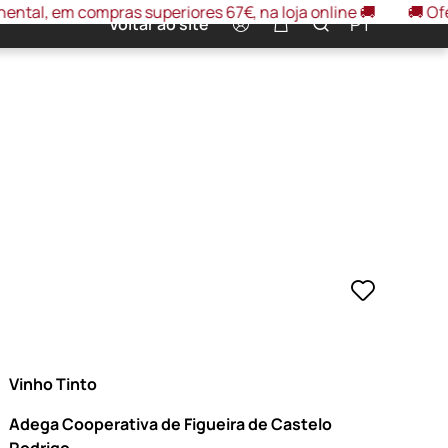
compras superiores 67€, na loja online 🚚
🚚 Oferta portes
0
PT
Voltar ao site
Vinho Tinto
Adega Cooperativa de Figueira de Castelo