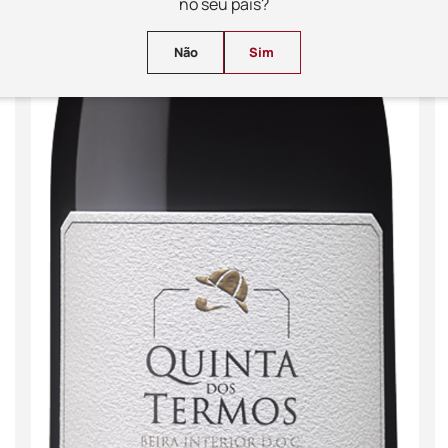
no seu país?
Não
Sim