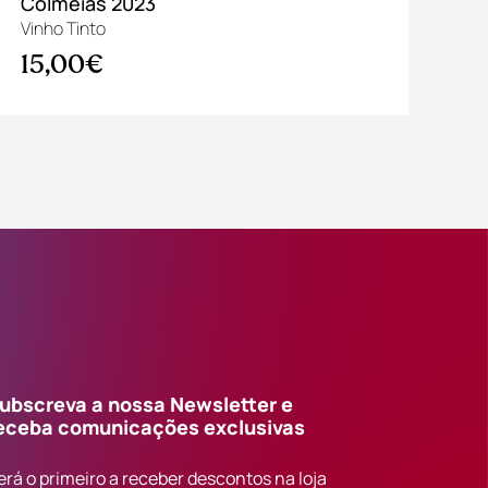
Colmeias 2023
20
Vinho Tinto
Vin
15,00€
1
ubscreva a nossa Newsletter e
eceba comunicações exclusivas
erá o primeiro a receber descontos na loja