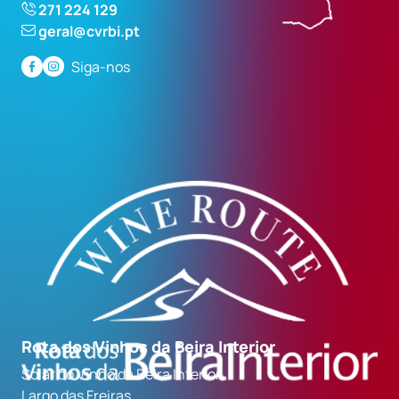
271 224 129
geral@cvrbi.pt
Siga-nos
Rota dos Vinhos da Beira Interior
Solar do Vinho da Beira Interior
Largo das Freiras