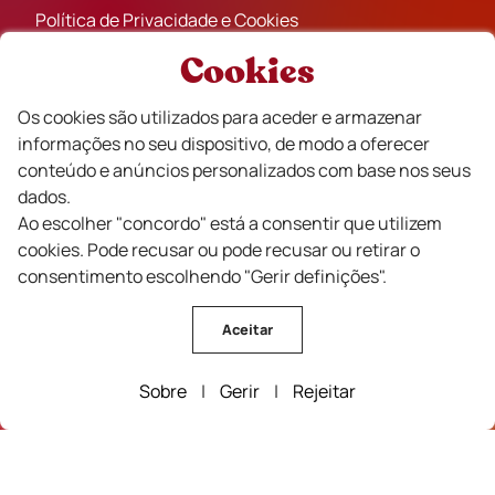
Política de Privacidade e Cookies
Termos e Condições de Venda
Cookies
Livro de Reclamações
Os cookies são utilizados para aceder e armazenar
informações no seu dispositivo, de modo a oferecer
Rota dos Vinhos
conteúdo e anúncios personalizados com base nos seus
Guarda
dados.
Oleiros
Ao escolher "concordo" está a consentir que utilizem
Pinhel
cookies. Pode recusar ou pode recusar ou retirar o
Vila Velha de Rodão
consentimento escolhendo "Gerir definições".
Fundão
Figueira de Castelo Rodrigo
Aceitar
Castelo Branco
Trancoso
Sobre
|
Gerir
|
Rejeitar
Mêda
Sabugal
Aldeias Históricas de Portugal
Celorico da Beira