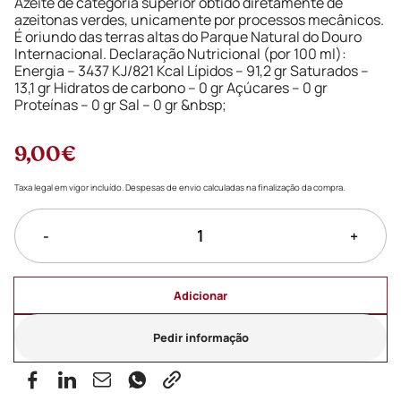
Azeite de categoria superior obtido diretamente de
azeitonas verdes, unicamente por processos mecânicos.
É oriundo das terras altas do Parque Natural do Douro
Internacional. Declaração Nutricional (por 100 ml):
Energia – 3437 KJ/821 Kcal Lípidos – 91,2 gr Saturados –
13,1 gr Hidratos de carbono – 0 gr Açúcares – 0 gr
Proteínas – 0 gr Sal – 0 gr &nbsp;
9,00€
Taxa legal em vigor incluído. Despesas de envio calculadas na finalização da compra.
-
+
Adicionar
Pedir informação