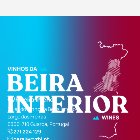
CVR Beira Interior
Solar do Vinho da Beira Interior
Largo das Freiras
6300-710 Guarda, Portugal
271 224 129
geral@cvrbi.pt