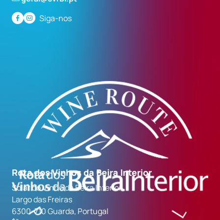
Siga-nos
Rota dos Vinhos da Beira Interior
Solar do Vinho da Beira Interior
Largo das Freiras
6300-710 Guarda, Portugal