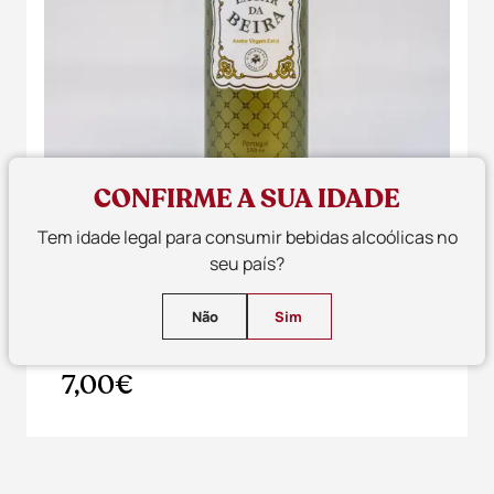
CONFIRME A SUA IDADE
Tem idade legal para consumir bebidas alcoólicas no
seu país?
Não
Sim
Lagar da Beira Azeite - Garrafa - 500ml
Azeite
7,00€