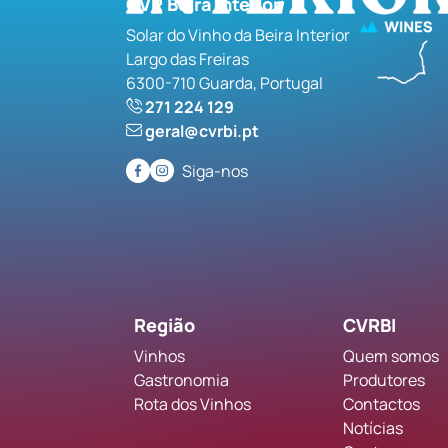
CVR Beira Interior
Solar do Vinho da Beira Interior
Largo das Freiras
6300-710 Guarda, Portugal
271 224 129
geral@cvrbi.pt
Siga-nos
Região
CVRBI
Vinhos
Quem somos
Gastronomia
Produtores
Rota dos Vinhos
Contactos
Notícias