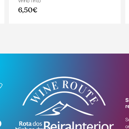
Vinho Tinto
6,50€
S
r
S
o