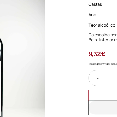
Castas
Ano
Teor alcoólico
Da escolha perf
Beira Interior 
9,32€
Taxa legal em vigor incl
-