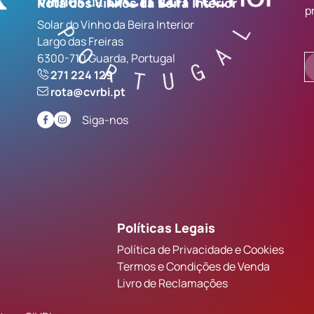
Rota dos Vinhos da Beira Interior
p
Solar do Vinho da Beira Interior
Largo das Freiras
6300-710 Guarda, Portugal
271 224 129
rota@cvrbi.pt
Siga-nos
Políticas Legais
Política de Privacidade e Cookies
Termos e Condições de Venda
Livro de Reclamações