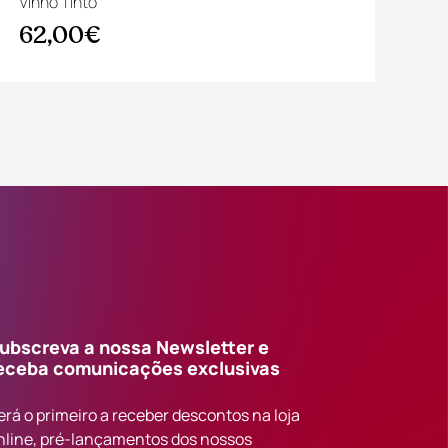
Vinho Tinto
Vin
62,00€
2
ubscreva a nossa Newsletter e
eceba comunicações exclusivas
erá o primeiro a receber descontos na loja
nline, pré-lançamentos dos nossos