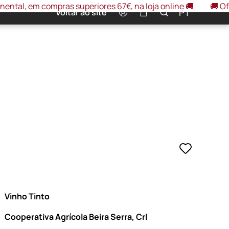
m compras superiores 67€, na loja online 🚚
🚚 Oferta port
0
PT
Voltar ao site
Vinho Tinto
Cooperativa Agrícola Beira Serra, Crl