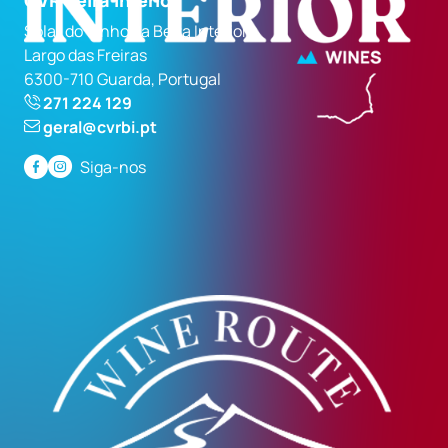
Solar do Vinho da Beira Interior
Largo das Freiras
6300-710 Guarda, Portugal
271 224 129
geral@cvrbi.pt
Siga-nos