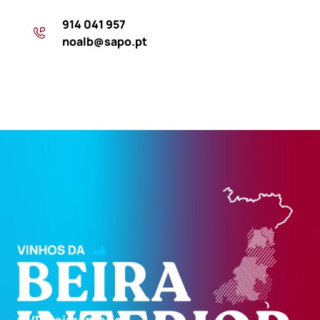
914 041 957
noalb@sapo.pt
CVR Beira Interior