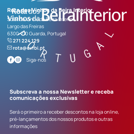
Rota dos Vinhos da Beira Interior
Solar do Vinho da Beira Interior
Largo das Freiras
6300-710 Guarda, Portugal
271 224 129
rota@cvrbi.pt
Siga-nos
Subscreva a nossa Newsletter e receba
comunicações exclusivas
Será o primeiro a receber descontos na loja online,
pré-lançamentos dos nossos produtos e outras
informações