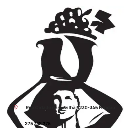
Rua Cidade da Covilhã 6230-346 Fundão
275 752 275