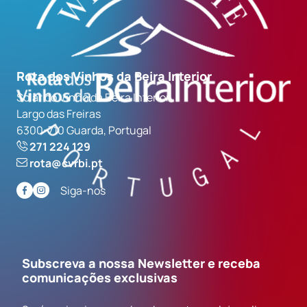
Rota dos Vinhos da Beira Interior
Solar do Vinho da Beira Interior
Largo das Freiras
6300-710 Guarda, Portugal
271 224 129
rota@cvrbi.pt
Siga-nos
Subscreva a nossa Newsletter e receba
comunicações exclusivas