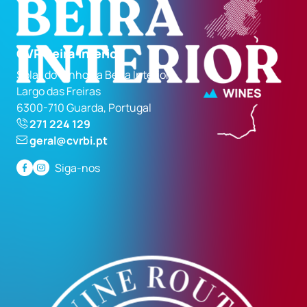
CVR Beira Interior
Solar do Vinho da Beira Interior
Largo das Freiras
6300-710 Guarda, Portugal
271 224 129
geral@cvrbi.pt
Siga-nos