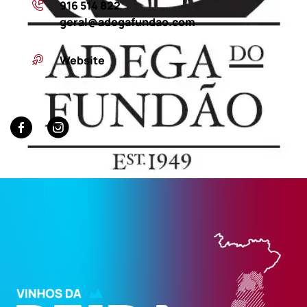
916 514 822
geral@adegafundao.com
Website