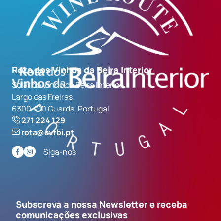
Rota dos Vinhos da Beira Interior
Solar do Vinho da Beira Interior
Largo das Freiras
6300-710 Guarda, Portugal
271 224 129
rota@cvrbi.pt
Siga-nos
Subscreva a nossa Newsletter e receba
comunicações exclusivas