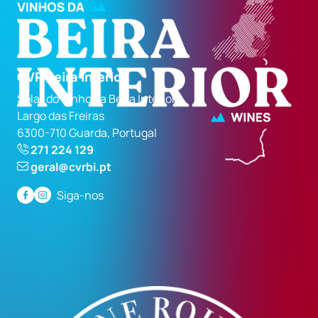
CVR Beira Interior
Solar do Vinho da Beira Interior
Largo das Freiras
6300-710 Guarda, Portugal
271 224 129
geral@cvrbi.pt
Siga-nos