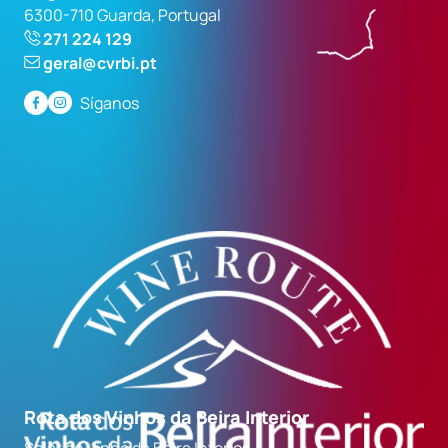
6300-710 Guarda, Portugal
271 224 129
geral@cvrbi.pt
Síganos
Rota dos Vinhos da Beira Interior
Solar do Vinho da Beira Interior