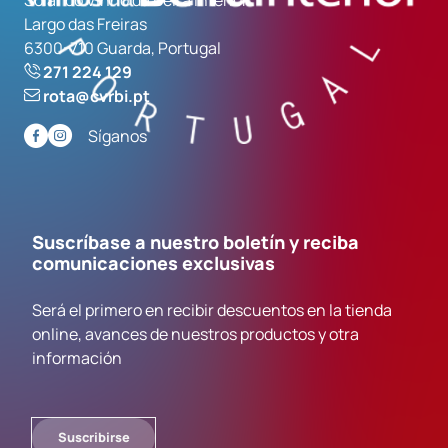
Largo das Freiras
6300-710 Guarda, Portugal
271 224 129
rota@cvrbi.pt
Síganos
Suscríbase a nuestro boletín y reciba
comunicaciones exclusivas
Será el primero en recibir descuentos en la tienda
online, avances de nuestros productos y otra
información
Suscribirse