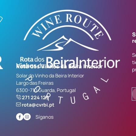
S
r
S
t
Rota dos Vinhos da Beira Interior
p
Solar do Vinho da Beira Interior
Largo das Freiras
6300-710 Guarda, Portugal
271 224 129
rota@cvrbi.pt
Síganos