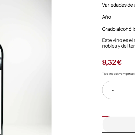
Variedades de 
Año
Grado alcohóli
Este vino es el
nobles y del ter
9,32€
Tipo impositivo vigente i
-