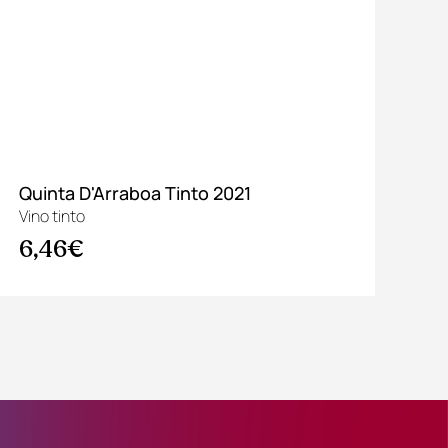
Quinta D'Arraboa Tinto 2021
Al
Vino tinto
Vin
6,46€
9