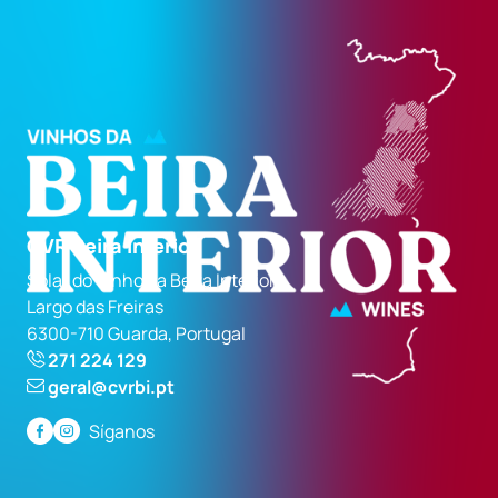
CVR Beira Interior
Solar do Vinho da Beira Interior
Largo das Freiras
6300-710 Guarda, Portugal
271 224 129
geral@cvrbi.pt
Síganos