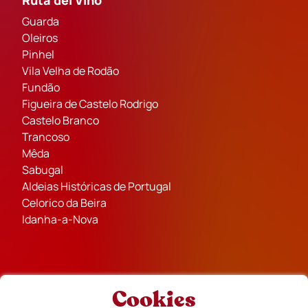
Ruta del Vino
Guarda
Oleiros
Pinhel
Vila Velha de Rodão
Fundão
Figueira de Castelo Rodrigo
Castelo Branco
Trancoso
Mêda
Sabugal
Aldeias Históricas de Portugal
Celorico da Beira
Idanha-a-Nova
Cookies
Socios