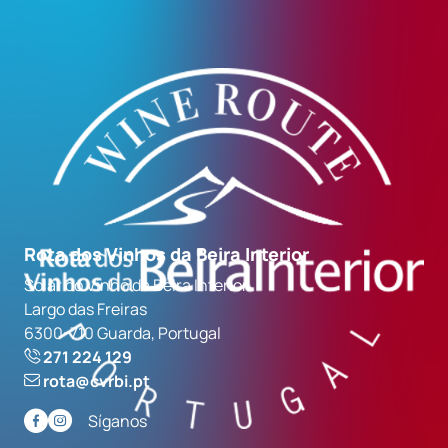
Rota dos Vinhos da Beira Interior
Solar do Vinho da Beira Interior
Largo das Freiras
6300-710 Guarda, Portugal
271 224 129
rota@cvrbi.pt
Síganos