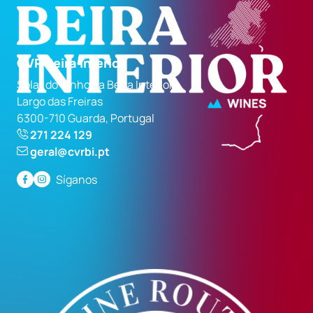
CVR Beira Interior
Solar do Vinho da Beira Interior
Largo das Freiras
6300-710 Guarda, Portugal
271 224 129
geral@cvrbi.pt
Síganos