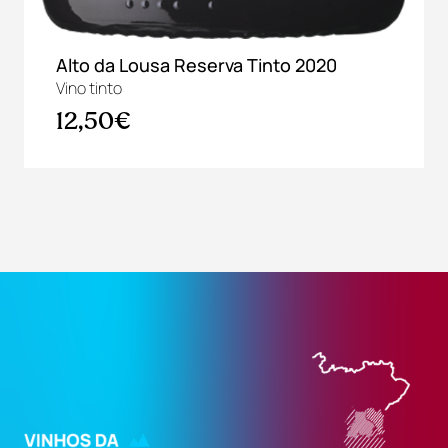
Alto da Lousa Reserva Tinto 2020
B
Vino tinto
Vi
12,50€
5