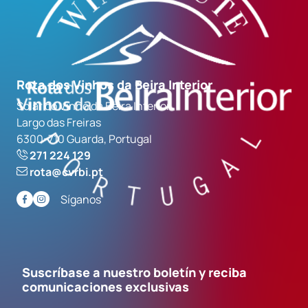
Rota dos Vinhos da Beira Interior
Solar do Vinho da Beira Interior
Largo das Freiras
6300-710 Guarda, Portugal
271 224 129
rota@cvrbi.pt
Síganos
Suscríbase a nuestro boletín y reciba
comunicaciones exclusivas