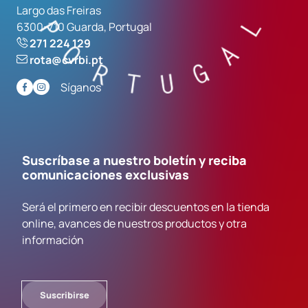
Largo das Freiras
6300-710 Guarda, Portugal
271 224 129
rota@cvrbi.pt
Síganos
Suscríbase a nuestro boletín y reciba
comunicaciones exclusivas
Será el primero en recibir descuentos en la tienda
online, avances de nuestros productos y otra
información
Suscribirse