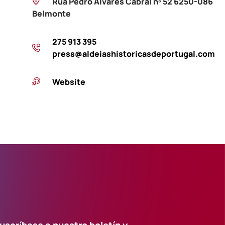
Rua Pedro Álvares Cabral nº 52 6250-086
Belmonte
275 913 395
press@aldeiashistoricasdeportugal.com
Website