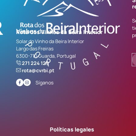
S
r
S
t
Rota dos Vinhos da Beira Interior
p
Solar do Vinho da Beira Interior
Largo das Freiras
6300-710 Guarda, Portugal
271 224 129
rota@cvrbi.pt
Síganos
Políticas legales