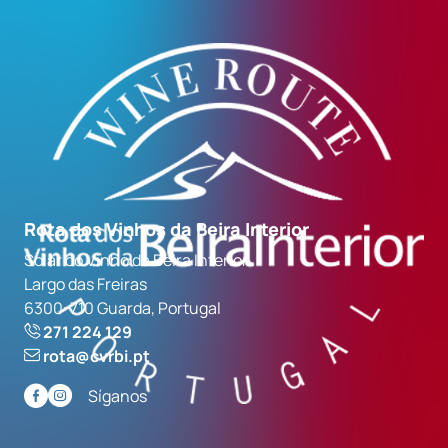
Rota dos Vinhos da Beira Interior
Solar do Vinho da Beira Interior
Largo das Freiras
6300-710 Guarda, Portugal
271 224 129
rota@cvrbi.pt
Síganos