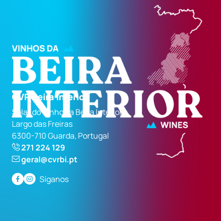
CVR Beira Interior
Solar do Vinho da Beira Interior
Largo das Freiras
6300-710 Guarda, Portugal
271 224 129
geral@cvrbi.pt
Síganos