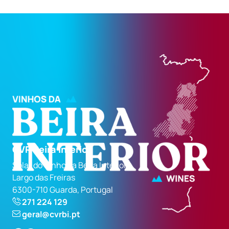
CVR Beira Interior
Solar do Vinho da Beira Interior
Largo das Freiras
6300-710 Guarda, Portugal
271 224 129
geral@cvrbi.pt