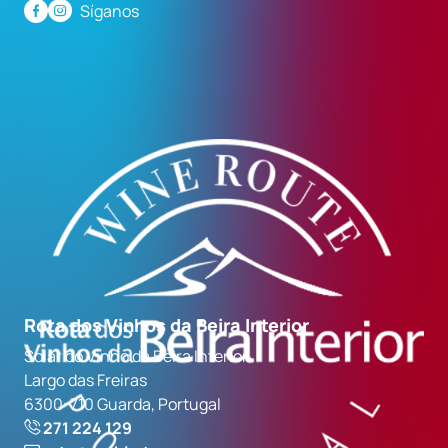
Síganos
Rota dos Vinhos da Beira Interior
Solar do Vinho da Beira Interior
Largo das Freiras
6300-710 Guarda, Portugal
271 224 129