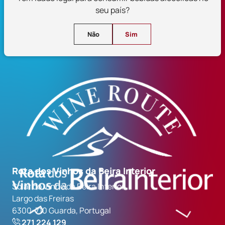
seu país?
Siga-nos
Não
Sim
Rota dos Vinhos da Beira Interior
Solar do Vinho da Beira Interior
Largo das Freiras
6300-710 Guarda, Portugal
271 224 129