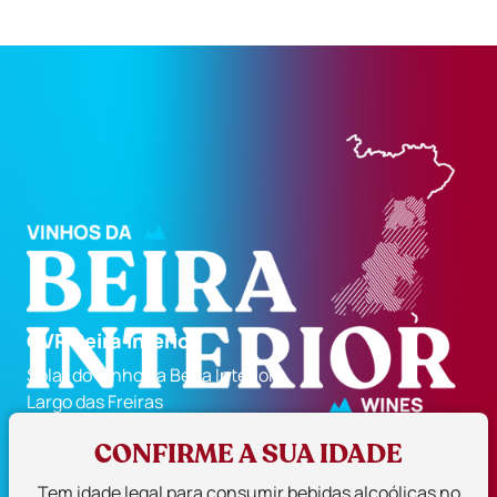
CVR Beira Interior
Solar do Vinho da Beira Interior
Largo das Freiras
6300-710 Guarda, Portugal
CONFIRME A SUA IDADE
271 224 129
geral@cvrbi.pt
Tem idade legal para consumir bebidas alcoólicas no