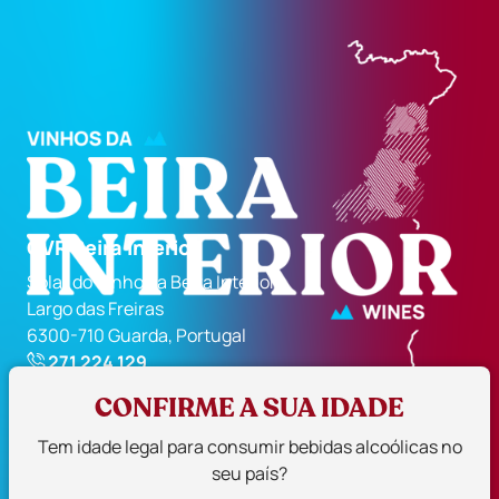
CVR Beira Interior
Solar do Vinho da Beira Interior
Largo das Freiras
6300-710 Guarda, Portugal
271 224 129
geral@cvrbi.pt
CONFIRME A SUA IDADE
Siga-nos
Tem idade legal para consumir bebidas alcoólicas no
seu país?