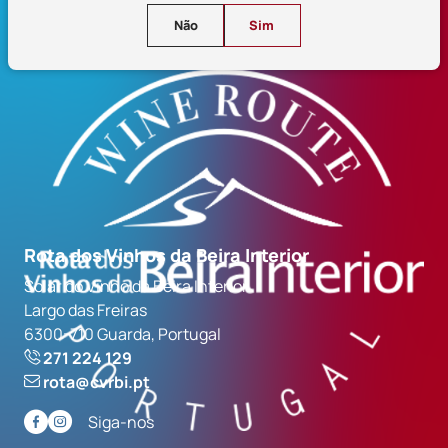
Não
Sim
Rota dos Vinhos da Beira Interior
Solar do Vinho da Beira Interior
Largo das Freiras
6300-710 Guarda, Portugal
271 224 129
rota@cvrbi.pt
Siga-nos