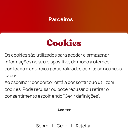
Parceiros
Cookies
Os cookies são utilizados para aceder e armazenar
Financiado
informações no seu dispositivo, de modo a oferecer
conteúdo e anúncios personalizados com base nos seus
dados.
Ao escolher "concordo" está a consentir que utilizem
cookies. Pode recusar ou pode recusar ou retirar o
consentimento escolhendo "Gerir definições".
Aceitar
CVR Beira Interior Vinhos © Todos os direitos reservados .
Sobre
|
Gerir
|
Rejeitar
Design by Wine Crush Consulting | Developed by
Bomsite