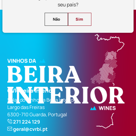
seu país?
Não
Sim
CVR Beira Interior
Solar do Vinho da Beira Interior
Largo das Freiras
6300-710 Guarda, Portugal
271 224 129
geral@cvrbi.pt