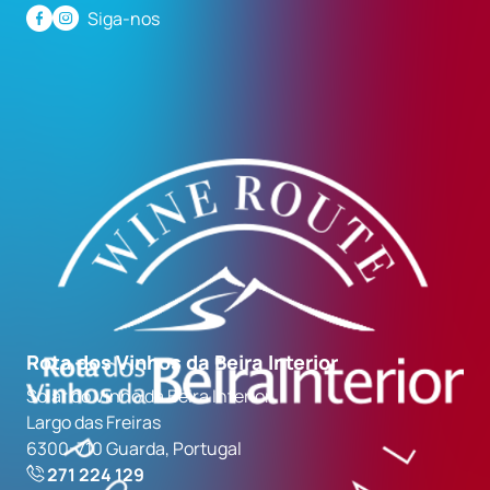
Siga-nos
Rota dos Vinhos da Beira Interior
Solar do Vinho da Beira Interior
Largo das Freiras
6300-710 Guarda, Portugal
271 224 129