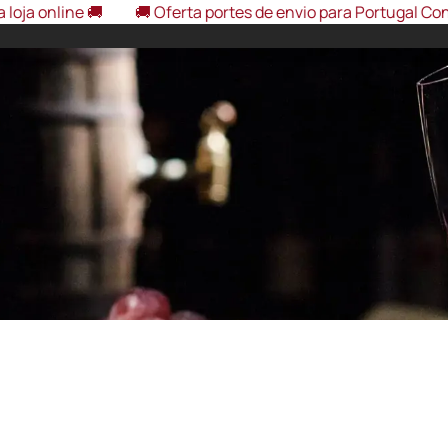
ine 🚚
🚚 Oferta portes de envio para Portugal Continental,
eira Interior