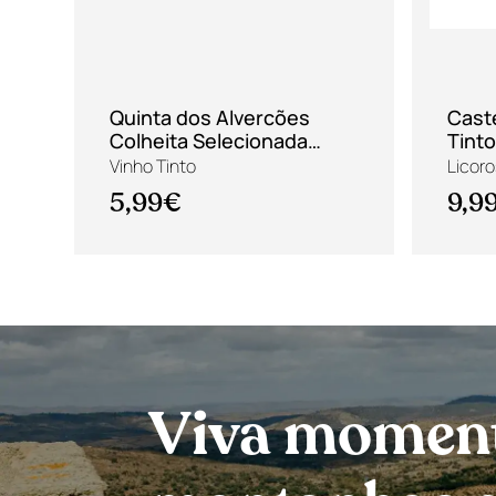
Quinta dos Alvercões
Cast
Colheita Selecionada
Tinto
Tinto 2021
Vinho Tinto
Licor
5,99€
9,9
Viva momento