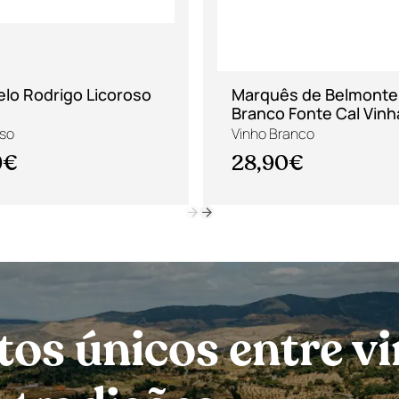
elo Rodrigo Licoroso
Marquês de Belmonte
Branco Fonte Cal Vinh
Velhas 2023
oso
Vinho Branco
9€
28,90€
s únicos entre vi