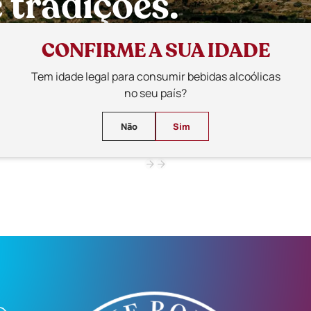
tradições.
am o melhor da Beira Interior, dos sabores locais às paisagen
CONFIRME A SUA IDADE
Tem idade legal para consumir bebidas alcoólicas
no seu país?
Não
Sim