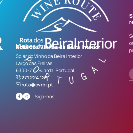
S
r
S
o
Rota dos Vinhos da Beira Interior
p
Solar do Vinho da Beira Interior
Largo das Freiras
6300-710 Guarda, Portugal
271 224 129
rota@cvrbi.pt
Siga-nos