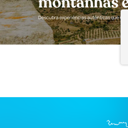
montanhas e 
Descubra experiências autênticas que revel