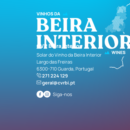
CVR Beira Interior
Solar do Vinho da Beira Interior
Largo das Freiras
6300-710 Guarda, Portugal
271 224 129
geral@cvrbi.pt
Siga-nos