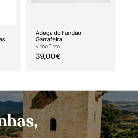
Adega do Fundão
Dup
as
Garrafeira
da 
Vinho Tinto
Vin
39,00€
14
nhas,