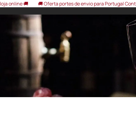
e 🚚
🚚 Oferta portes de envio para Portugal Continental, 
eira Interior