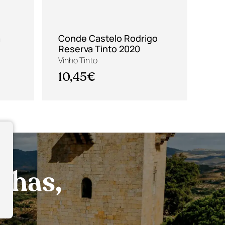
a
Conde Castelo Rodrigo
Qu
Reserva Tinto 2020
Res
Ser
Vinho Tinto
Vin
10,45€
15
nhas,