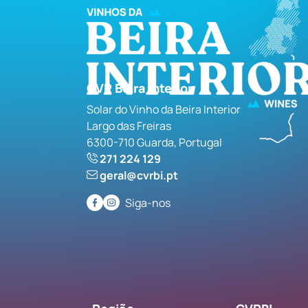
CVR Beira Interior
Solar do Vinho da Beira Interior
Largo das Freiras
6300-710 Guarda, Portugal
271 224 129
geral@cvrbi.pt
Siga-nos