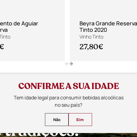
ento de Aguiar
Beyra Grande Reserv
rva
Tinto 2020
Tinto
Vinho Tinto
2€
27,80€
CONFIRME A SUA IDADE
Tem idade legal para consumir bebidas alcoólicas
s únicos entre vi
no seu país?
Não
Sim
tradições.