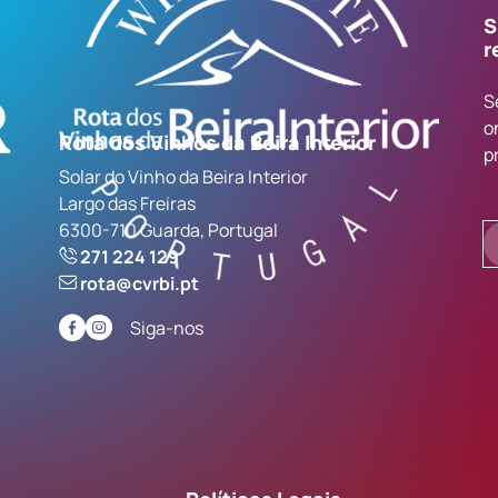
S
r
S
o
Rota dos Vinhos da Beira Interior
p
Solar do Vinho da Beira Interior
Largo das Freiras
6300-710 Guarda, Portugal
271 224 129
rota@cvrbi.pt
Siga-nos