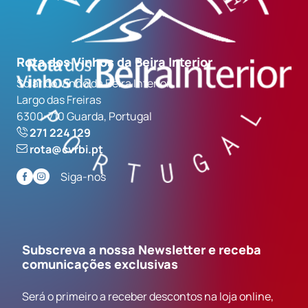
Rota dos Vinhos da Beira Interior
Solar do Vinho da Beira Interior
Largo das Freiras
6300-710 Guarda, Portugal
271 224 129
rota@cvrbi.pt
Siga-nos
Subscreva a nossa Newsletter e receba
comunicações exclusivas
Será o primeiro a receber descontos na loja online,