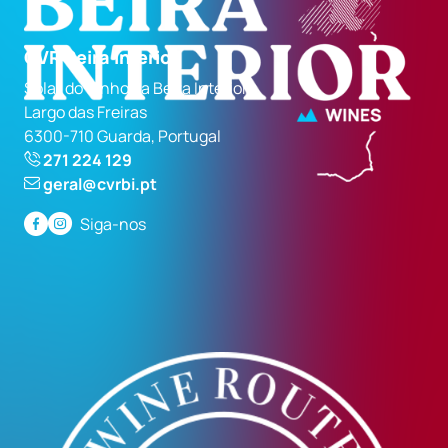
CVR Beira Interior
Solar do Vinho da Beira Interior
Largo das Freiras
6300-710 Guarda, Portugal
271 224 129
geral@cvrbi.pt
Siga-nos