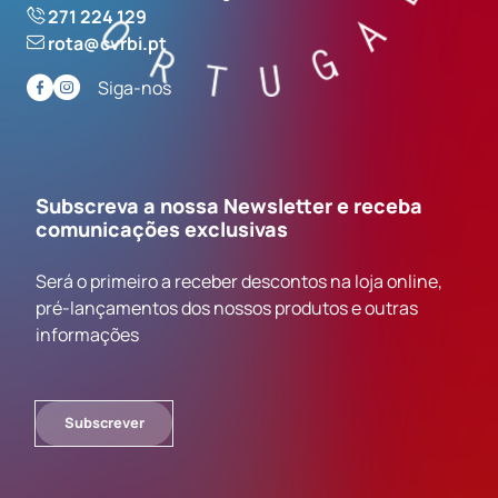
271 224 129
rota@cvrbi.pt
Siga-nos
Subscreva a nossa Newsletter e receba
comunicações exclusivas
Será o primeiro a receber descontos na loja online,
pré-lançamentos dos nossos produtos e outras
informações
Subscrever