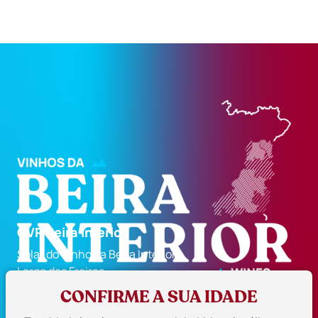
CVR Beira Interior
Solar do Vinho da Beira Interior
Largo das Freiras
6300-710 Guarda, Portugal
CONFIRME A SUA IDADE
271 224 129