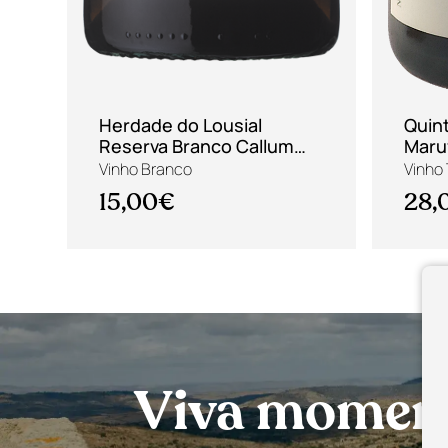
Herdade do Lousial
Quin
Reserva Branco Callum
Maru
2022
Vinho Branco
Vinho 
15,00€
28,
Viva momento