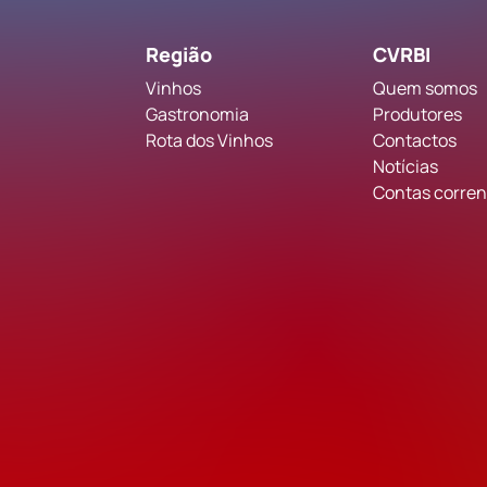
Região
CVRBI
Vinhos
Quem somos
Gastronomia
Produtores
Rota dos Vinhos
Contactos
Notícias
Contas corrent