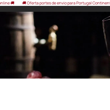
🚚 Oferta portes de envio para Portugal Continental, em comp
eira Interior