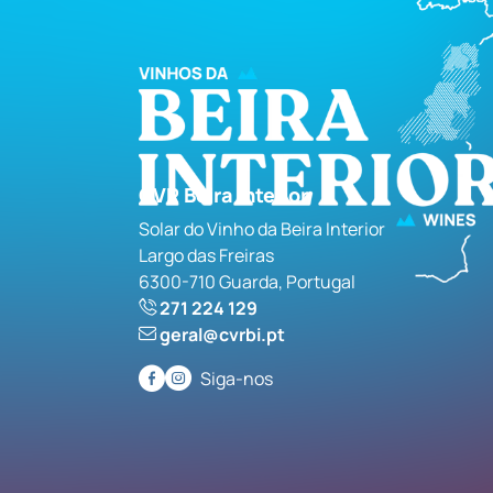
CVR Beira Interior
Solar do Vinho da Beira Interior
Largo das Freiras
6300-710 Guarda, Portugal
271 224 129
geral@cvrbi.pt
Siga-nos