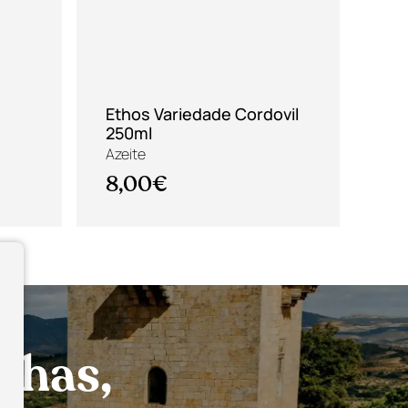
Ethos Variedade Cordovil
Al
250ml
En
Azeite
Vin
8,00€
10
nhas,