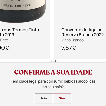
ta dos Termos Tinto
Convento de Aguiar
fo 2019
Reserva Branco 2022
Tinto
Vinho Branco
00€
7,57€
CONFIRME A SUA IDADE
Tem idade legal para consumir bebidas alcoólicas
no seu país?
s únicos entre vi
Não
Sim