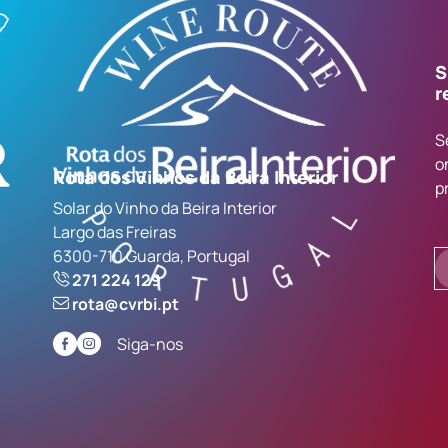
S
r
S
o
Rota dos Vinhos da Beira Interior
p
Solar do Vinho da Beira Interior
Largo das Freiras
6300-710 Guarda, Portugal
271 224 129
rota@cvrbi.pt
Siga-nos