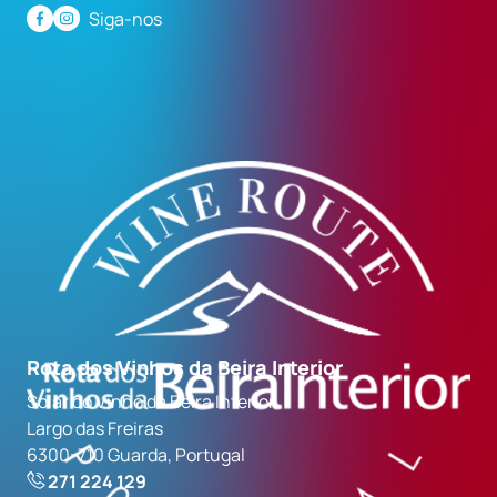
Siga-nos
Rota dos Vinhos da Beira Interior
Solar do Vinho da Beira Interior
Largo das Freiras
6300-710 Guarda, Portugal
271 224 129