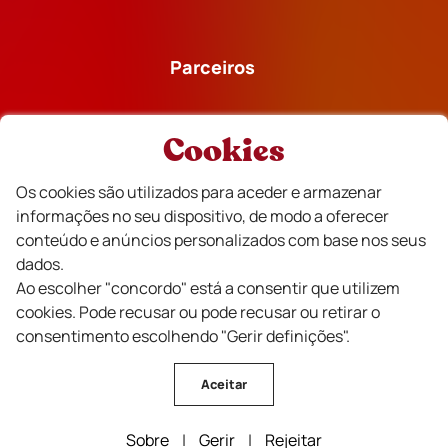
Parceiros
Cookies
Os cookies são utilizados para aceder e armazenar
Financiado
informações no seu dispositivo, de modo a oferecer
conteúdo e anúncios personalizados com base nos seus
dados.
Ao escolher "concordo" está a consentir que utilizem
cookies. Pode recusar ou pode recusar ou retirar o
consentimento escolhendo "Gerir definições".
Aceitar
CVR Beira Interior Vinhos © Todos os direitos reservados .
Sobre
|
Gerir
|
Rejeitar
Design by Wine Crush Consulting | Developed by
Bomsite