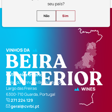
seu país?
Não
Sim
CVR Beira Interior
Solar do Vinho da Beira Interior
Largo das Freiras
6300-710 Guarda, Portugal
271 224 129
geral@cvrbi.pt