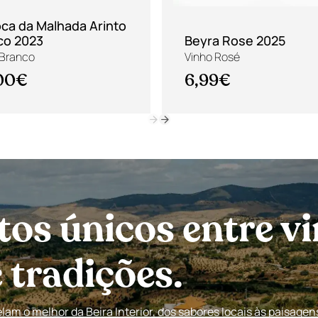
ca da Malhada Arinto
co 2023
Beyra Rose 2025
 Branco
Vinho Rosé
00€
6,99€
s únicos entre vi
tradições.
am o melhor da Beira Interior, dos sabores locais às paisagen