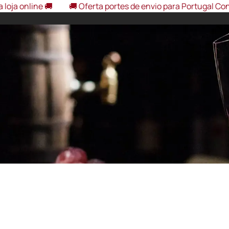
ine 🚚
🚚 Oferta portes de envio para Portugal Continental
eira Interior