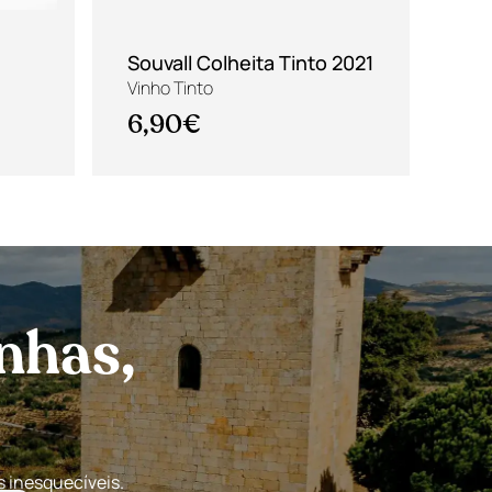
Souvall Colheita Tinto 2021
Alt
Vinho Tinto
Vin
6,90€
13
nhas,
s inesquecíveis.