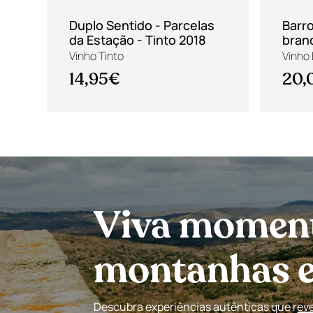
Duplo Sentido - Parcelas
Barro
da Estação - Tinto 2018
bran
Vinho Tinto
Vinho
14,95€
20,
Viva momento
montanhas e 
Descubra experiências autênticas que revel