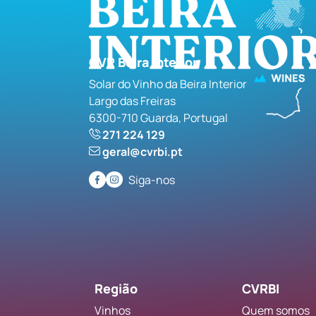
CVR Beira Interior
Solar do Vinho da Beira Interior
Largo das Freiras
6300-710 Guarda, Portugal
271 224 129
geral@cvrbi.pt
Siga-nos
Região
CVRBI
Vinhos
Quem somos