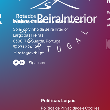
r
S
o
Rota dos Vinhos da Beira Interior
p
Solar do Vinho da Beira Interior
Largo das Freiras
6300-710 Guarda, Portugal
271 224 129
rota@cvrbi.pt
Siga-nos
Políticas Legais
Política de Privacidade e Cookies