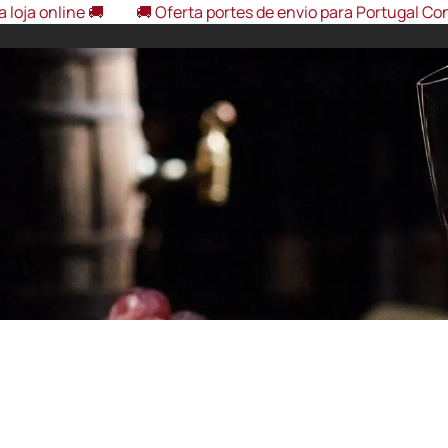
ine 🚚
🚚 Oferta portes de envio para Portugal Continental
eira Interior