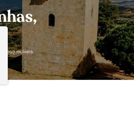
nhas,
s inesquecíveis.