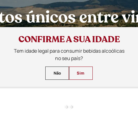
s únicos entre vi
tradições.
CONFIRME A SUA IDADE
Tem idade legal para consumir bebidas alcoólicas
am o melhor da Beira Interior, dos sabores locais às paisagen
no seu país?
Não
Sim