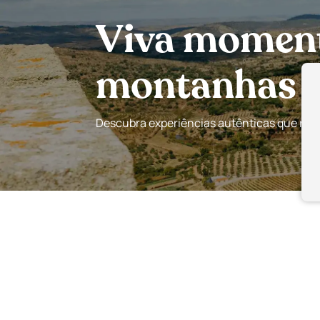
Viva momento
montanhas e 
Descubra experiências autênticas que revel