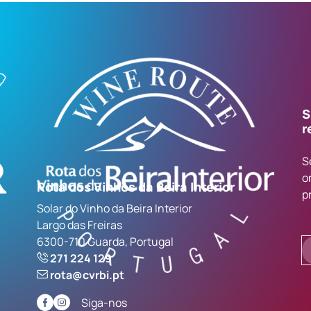
S
r
S
o
Rota dos Vinhos da Beira Interior
p
Solar do Vinho da Beira Interior
Largo das Freiras
6300-710 Guarda, Portugal
271 224 129
rota@cvrbi.pt
Siga-nos