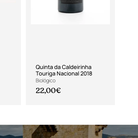
Quinta da Caldeirinha
Touriga Nacional 2018
Ent
Biológico
Vin
22,00€
4,