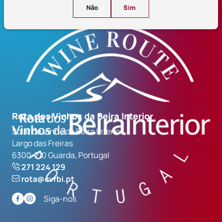
Não
Sim
Rota dos Vinhos da Beira Interior
Solar do Vinho da Beira Interior
Largo das Freiras
6300-710 Guarda, Portugal
271 224 129
rota@cvrbi.pt
Siga-nos