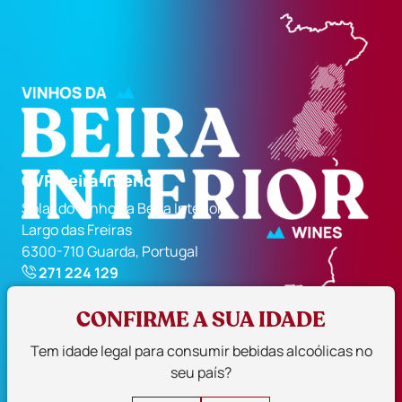
CVR Beira Interior
Solar do Vinho da Beira Interior
Largo das Freiras
6300-710 Guarda, Portugal
271 224 129
geral@cvrbi.pt
CONFIRME A SUA IDADE
Siga-nos
Tem idade legal para consumir bebidas alcoólicas no
seu país?