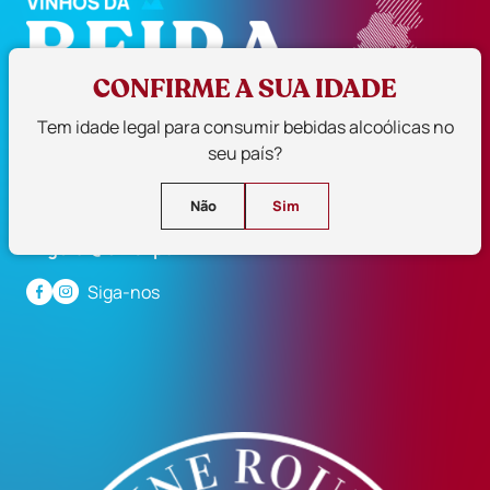
CONFIRME A SUA IDADE
CVR Beira Interior
Tem idade legal para consumir bebidas alcoólicas no
Solar do Vinho da Beira Interior
seu país?
Largo das Freiras
6300-710 Guarda, Portugal
Não
Sim
271 224 129
geral@cvrbi.pt
Siga-nos