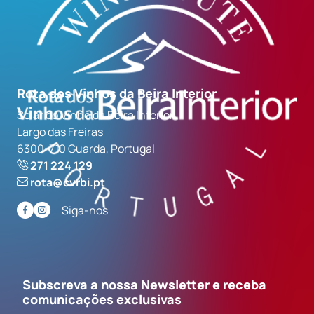
Rota dos Vinhos da Beira Interior
Solar do Vinho da Beira Interior
Largo das Freiras
6300-710 Guarda, Portugal
271 224 129
rota@cvrbi.pt
Siga-nos
Subscreva a nossa Newsletter e receba
comunicações exclusivas