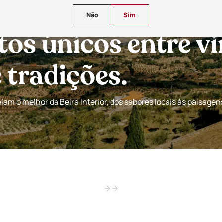
Não
Sim
s únicos entre vi
tradições.
am o melhor da Beira Interior, dos sabores locais às paisagen