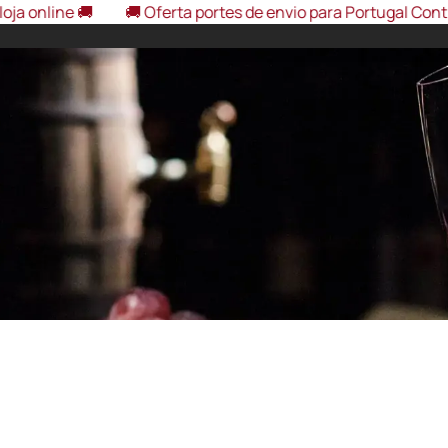
🚚
🚚 Oferta portes de envio para Portugal Continental, em
eira Interior