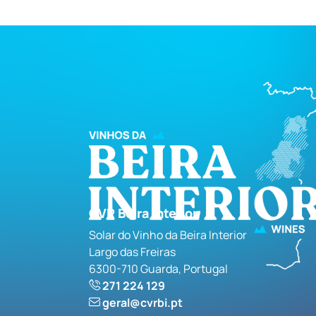
CVR Beira Interior
Solar do Vinho da Beira Interior
Largo das Freiras
6300-710 Guarda, Portugal
271 224 129
geral@cvrbi.pt