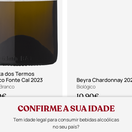
ta dos Termos
co Fonte Cal 2023
Beyra Chardonnay 20
 Branco
Biológico
0€
10,90€
CONFIRME A SUA IDADE
Tem idade legal para consumir bebidas alcoólicas
no seu país?