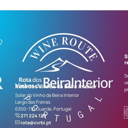
S
r
S
o
Rota dos Vinhos da Beira Interior
p
Solar do Vinho da Beira Interior
Largo das Freiras
6300-710 Guarda, Portugal
271 224 129
rota@cvrbi.pt