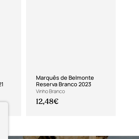
Marquês de Belmonte
21
Reserva Branco 2023
Qu
Vinho Branco
Vin
12,48€
9,