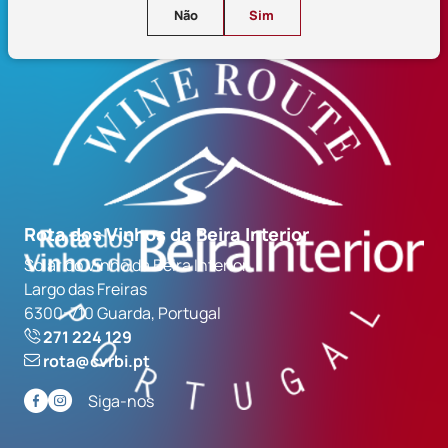
Não
Sim
Rota dos Vinhos da Beira Interior
Solar do Vinho da Beira Interior
Largo das Freiras
6300-710 Guarda, Portugal
271 224 129
rota@cvrbi.pt
Siga-nos