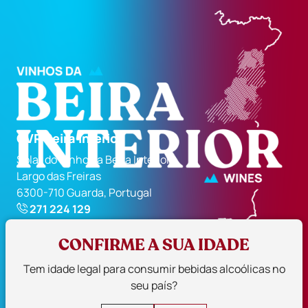
CVR Beira Interior
Solar do Vinho da Beira Interior
Largo das Freiras
6300-710 Guarda, Portugal
271 224 129
geral@cvrbi.pt
CONFIRME A SUA IDADE
Siga-nos
Tem idade legal para consumir bebidas alcoólicas no
seu país?