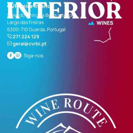
CVR Beira Interior
Solar do Vinho da Beira Interior
Largo das Freiras
6300-710 Guarda, Portugal
271 224 129
geral@cvrbi.pt
Siga-nos