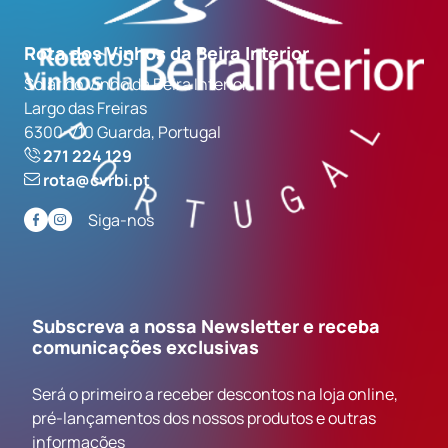
Rota dos Vinhos da Beira Interior
Solar do Vinho da Beira Interior
Largo das Freiras
6300-710 Guarda, Portugal
271 224 129
rota@cvrbi.pt
Siga-nos
Subscreva a nossa Newsletter e receba
comunicações exclusivas
Será o primeiro a receber descontos na loja online,
pré-lançamentos dos nossos produtos e outras
informações