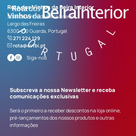
Rota dos Vinhos da Beira Interior
Solar do Vinho da Beira Interior
Largo das Freiras
6300-710 Guarda, Portugal
271 224 129
rota@cvrbi.pt
Siga-nos
Subscreva a nossa Newsletter e receba
comunicações exclusivas
Será o primeiro a receber descontos na loja online,
pré-lançamentos dos nossos produtos e outras
informações