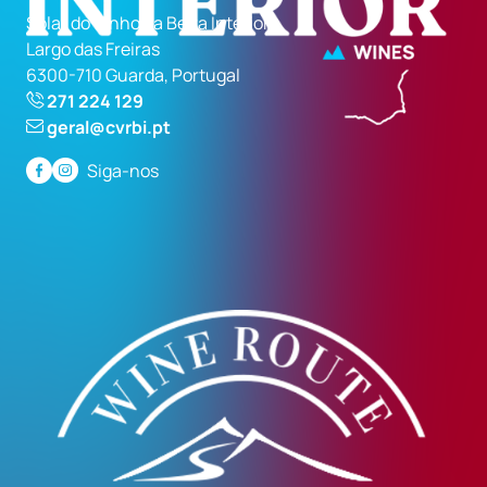
Solar do Vinho da Beira Interior
Largo das Freiras
6300-710 Guarda, Portugal
271 224 129
geral@cvrbi.pt
Siga-nos