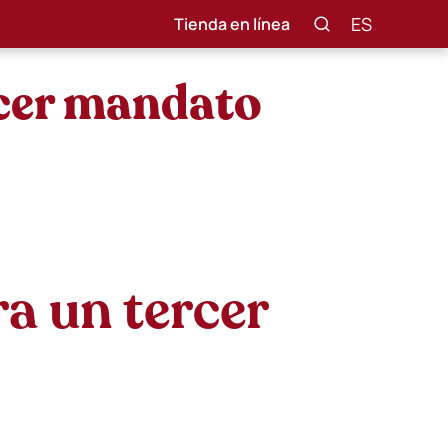
ES
Tienda en línea
rcer mandato
a un tercer