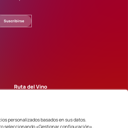
Suscribirse
Ruta del Vino
Guarda
Oleiros
Pinhel
Vila Velha de Rodão
ncios personalizados basados en sus datos.
Fundão
nto seleccionando «Gestionar configuración».