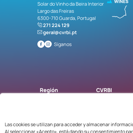
Solar do Vinho da Beira Interior
Largo das Freiras
6300-710 Guarda, Portugal
271 224 129
geral@cvrbi.pt
Síganos
Región
CVRBI
Vino
Quiénes somos
Gastronomía
Productores
Ruta del Vino
Contactos
Noticias
Las cookies se utilizan para acceder y almacenar informació
Cuentas corrient
Al seleccionar «Acepto», está dando su consentimiento par