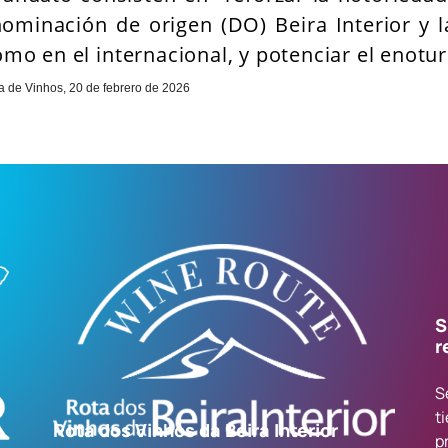
ominación de origen (DO) Beira Interior y l
omo en el internacional, y potenciar el enotu
a de Vinhos, 20 de febrero de 2026
S
r
S
t
Rota dos Vinhos da Beira Interior
p