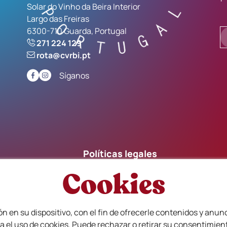
Solar do Vinho da Beira Interior
Largo das Freiras
6300-710 Guarda, Portugal
271 224 129
rota@cvrbi.pt
Síganos
Políticas legales
Política de privacidad y cookies
Cookies
Términos y condiciones de venta
Libro de reclamaciones
n en su dispositivo, con el fin de ofrecerle contenidos y anu
es - SIVBI
a el uso de cookies. Puede rechazar o retirar su consentimie